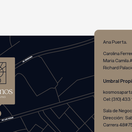
Ana Puerta.
Carolina Ferre
Maria Camila 
Richard
Palaci
Umbral Prop
kosmosapart
Cel: (310) 433
Sala de Negoc
Dirección: Sa
Carrera 48#75