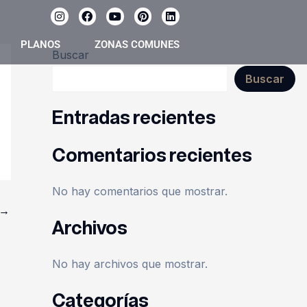
I
F
Y
P
L
n
a
o
i
i
s
c
u
n
n
PLANOS
ZONAS COMUNES
t
e
t
t
k
Buscar
a
b
u
e
e
g
o
b
r
d
r
o
e
e
i
Buscar
a
k
s
n
m
t
Entradas recientes
Comentarios recientes
No hay comentarios que mostrar.
→
Archivos
No hay archivos que mostrar.
Categorías