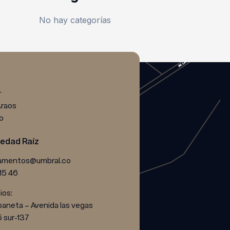
No hay categorías
r
Araos
o
iedad Raíz
amentos@umbral.co
 15 46
ios:
baneta – Avenida las vegas
 sur-137